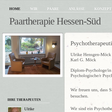
HOME
WIR
PAARE
ANLÄSSE
KONZEP
Paartherapie Hessen-Süd
Psychotherapeut
Ulrike Hensgen-Möck
Karl G. Möck
Diplom-Psychologe/in
Psychologische/r Psyc
Wir freuen uns, dass S
besuchen.
IHRE THERAPEUTEN
Wir sind ein Psychothe
Ulrike