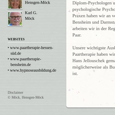
Diplom-Psychologen u
Hensgen-Möck
psychologische Psycho
Karl G.
Praxen haben wir an v
Möck
Bensheim und Darmsta
arbeiten wir in der Re
Paar.
WEBSITES
Unsere wichtigste Aus
‣
www.paartherapie-hessen-
süd.de
Paartherapie haben wi
‣
www.paartherapie-
Hans Jellouschek gema
bensheim.de
möglicherweise als Bu
‣
www.hypnoseausbildung.de
ist.
Disclaimer
© Möck, Hensgen-Möck